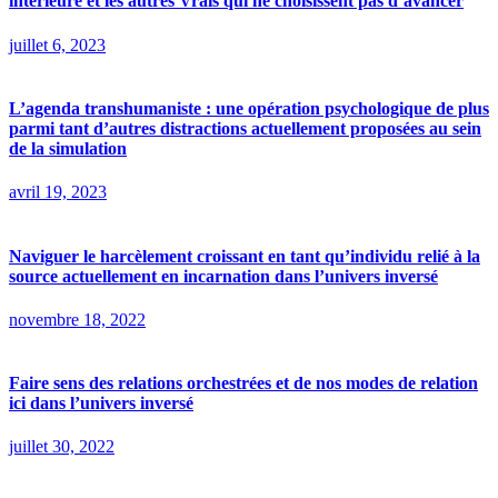
intérieure et les autres Vrais qui ne choisissent pas d’avancer
juillet 6, 2023
L’agenda transhumaniste : une opération psychologique de plus
parmi tant d’autres distractions actuellement proposées au sein
de la simulation
avril 19, 2023
Naviguer le harcèlement croissant en tant qu’individu relié à la
source actuellement en incarnation dans l’univers inversé
novembre 18, 2022
Faire sens des relations orchestrées et de nos modes de relation
ici dans l’univers inversé
juillet 30, 2022