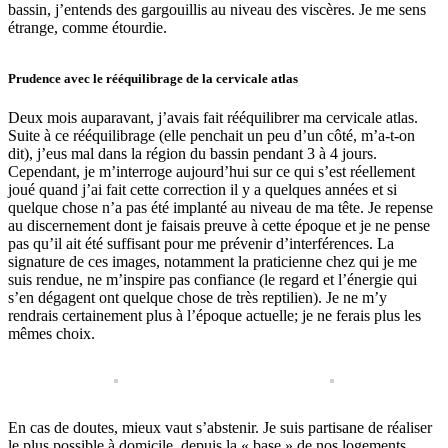
bassin, j’entends des gargouillis au niveau des viscères. Je me sens
étrange, comme étourdie.
Prudence avec le rééquilibrage de la cervicale atlas
Deux mois auparavant, j’avais fait rééquilibrer ma cervicale atlas.
Suite à ce rééquilibrage (elle penchait un peu d’un côté, m’a-t-on
dit), j’eus mal dans la région du bassin pendant 3 à 4 jours.
Cependant, je m’interroge aujourd’hui sur ce qui s’est réellement
joué quand j’ai fait cette correction il y a quelques années et si
quelque chose n’a pas été implanté au niveau de ma tête. Je repense
au discernement dont je faisais preuve à cette époque et je ne pense
pas qu’il ait été suffisant pour me prévenir d’interférences. La
signature de ces images, notamment la praticienne chez qui je me
suis rendue, ne m’inspire pas confiance (le regard et l’énergie qui
s’en dégagent ont quelque chose de très reptilien). Je ne m’y
rendrais certainement plus à l’époque actuelle; je ne ferais plus les
mêmes choix.
En cas de doutes, mieux vaut s’abstenir. Je suis partisane de réaliser
le plus possible à domicile, depuis la « base » de nos logements.