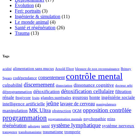
Évolution
(4)
Feri: portraits
(3)
Ingénierie & simulation
(11)
Le monde animal
(4)
Santé et régénération
(26)
Trauma
(13)
Tags
alimentation sans mucus
acidité
Arnold Ehret
blessure de non reconnaissance
Britney
contrôle mental
consentement
codépendance
Spears
discernement
culpabilité
dissonance cognitive
dissociation
docteur sebi
détoxification cellulaire
détoxification
filtration
déprogrammation
rénale
gourous
honte
ingéniérie sociale
frugivore
glandes surrénales
fruits
jeûne
lavage de cerveau
intelligence artificielle
manipulateurs
opposition contrôlée
MK Ultra
manipulation
obstruction
OGM
programmation
psychopathie
reins
programmation mentale
système lymphatique
régénération
système nerveux
santé
sabotage
traumatisme
tromperie
transgenre
transhumanisme