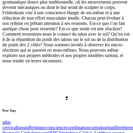
gymnastique douce plus traditionnelle, où les mouvements peuvent
devenir mécaniques ou dont le but serait de sculpter le corps,
Feldenkrais vise à une conscience élargie de soi-même et à une
réduction de tout effort musculaire inutile. Chacun peut évoluer à
son rythme en prêtant attention à ses ressentis. Est-ce que l’on fait
quelque chose pour ressentir? Est-ce que sentir est une réaction?
Comment ressentons-nous le contact du talon avec le sol? Qu’en est-
il de la répartition du poids des talons sur le sol ou de la distribution
du poids des 2 côtés? Nous sommes invités à observer les micro-
réactions qui se passent en nous-mêmes. Nous pouvons même
explorer nos propres méthodes et nos propres modèles surtout, et
nous rendre en terres inconnues.
❣
Post Tags
atlas
cervical
bassin
Belgique
conscience
coordination
corps
dos
équilibre
étire
Posturale Globale
ressenti
RPG
Stretching Global Actif
tissu osseux