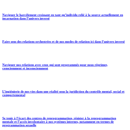
Naviguer le harcèlement croissant en tant qu’individu relié à la source actuellement en
incarnation dans l’univers inversé
Faire sens des relations orchestrées et de nos modes de relation ici dans l’univers inversé
Naviguer nos relations avec ceux qui sont programmés pour nous réprimer,
consciemment et inconsciemment
L’ingiénierie de nos vies dans une réalité sous la juridiction du contrôle mental, social et
comportemental
Se tenir à l’écart des centres de reprogrammation, résister à la reprogrammation
mentale et l’accès involontaire à nos systèmes internes, notamment en termes de
programmation sexuelle