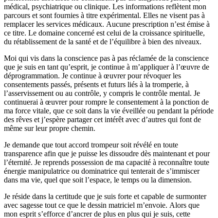
médical, psychiatrique ou clinique. Les informations reflètent mon
parcours et sont fournies à titre expérimental. Elles ne visent pas à
remplacer les services médicaux. Aucune prescription n’est émise à
ce titre. Le domaine concerné est celui de la croissance spirituelle,
du rétablissement de la santé et de l’équilibre à bien des niveaux.
Moi qui vis dans la conscience pas à pas réclamée de la conscience
que je suis en tant qu’esprit, je continue à m’appliquer à l’œuvre de
déprogrammation. Je continue à œuvrer pour révoquer les
consentements passés, présents et futurs liés à la tromperie, à
l’asservissement ou au contrôle, y compris le contrôle mental. Je
continuerai à œuvrer pour rompre le consentement à la ponction de
ma force vitale, que ce soit dans la vie éveillée ou pendant la période
des rêves et j’espère partager cet intérêt avec d’autres qui font de
même sur leur propre chemin.
Je demande que tout accord trompeur soit révélé en toute
transparence afin que je puisse les dissoudre dès maintenant et pour
l’éternité. Je reprends possession de ma capacité à reconnaître toute
énergie manipulatrice ou dominatrice qui tenterait de s’immiscer
dans ma vie, quel que soit l’espace, le temps ou la dimension.
Je réside dans la certitude que je suis forte et capable de surmonter
avec sagesse tout ce que le dessin matriciel m’envoie. Alors que
mon esprit s’efforce d’ancrer de plus en plus qui je suis, cette