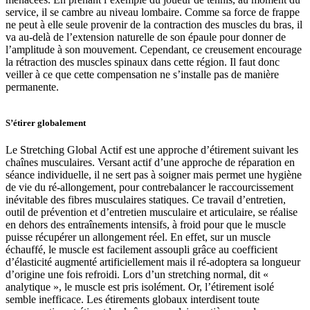
service, il se cambre au niveau lombaire. Comme sa force de frappe
ne peut à elle seule provenir de la contraction des muscles du bras, il
va au-delà de l’extension naturelle de son épaule pour donner de
l’amplitude à son mouvement. Cependant, ce creusement encourage
la rétraction des muscles spinaux dans cette région. Il faut donc
veiller à ce que cette compensation ne s’installe pas de manière
permanente.
S’étirer globalement
Le Stretching Global Actif est une approche d’étirement suivant les
chaînes musculaires. Versant actif d’une approche de réparation en
séance individuelle, il ne sert pas à soigner mais permet une hygiène
de vie du ré-allongement, pour contrebalancer le raccourcissement
inévitable des fibres musculaires statiques. Ce travail d’entretien,
outil de prévention et d’entretien musculaire et articulaire, se réalise
en dehors des entraînements intensifs, à froid pour que le muscle
puisse récupérer un allongement réel. En effet, sur un muscle
échauffé, le muscle est facilement assoupli grâce au coefficient
d’élasticité augmenté artificiellement mais il ré-adoptera sa longueur
d’origine une fois refroidi. Lors d’un stretching normal, dit «
analytique », le muscle est pris isolément. Or, l’étirement isolé
semble inefficace. Les étirements globaux interdisent toute