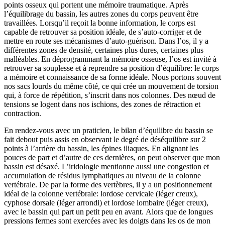
points osseux qui portent une mémoire traumatique. Après
l’équilibrage du bassin, les autres zones du corps peuvent être
travaillées. Lorsqu’il reçoit la bonne information, le corps est
capable de retrouver sa position idéale, de s’auto-corriger et de
mettre en route ses mécanismes d’auto-guérison. Dans l’os, il y a
différentes zones de densité, certaines plus dures, certaines plus
malléables. En déprogrammant la mémoire osseuse, l’os est invité à
retrouver sa souplesse et à reprendre sa position d’équilibre: le corps
a mémoire et connaissance de sa forme idéale. Nous portons souvent
nos sacs lourds du même côté, ce qui crée un mouvement de torsion
qui, à force de répétition, s’inscrit dans nos colonnes. Des nœud de
tensions se logent dans nos ischions, des zones de rétraction et
contraction.
En rendez-vous avec un praticien, le bilan d’équilibre du bassin se
fait debout puis assis en observant le degré de déséquilibre sur 2
points à l’arrière du bassin, les épines iliaques. En alignant les
pouces de part et d’autre de ces dernières, on peut observer que mon
bassin est désaxé. L’iridologie mentionne aussi une congestion et
accumulation de résidus lymphatiques au niveau de la colonne
vertébrale. De par la forme des vertèbres, il y a un positionnement
idéal de la colonne vertébrale: lordose cervicale (léger creux),
cyphose dorsale (léger arrondi) et lordose lombaire (léger creux),
avec le bassin qui part un petit peu en avant. Alors que de longues
pressions fermes sont exercées avec les doigts dans les os de mon