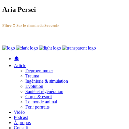
Aria Persei
Filtre ❣ Sur le chemin du Souvenir
🏠
Article
Déprogrammer
Trauma
Ingénierie & simulation
Évolution
Santé et régénération
Corps & esprit
Le monde animal
Feri: portraits
Vidéo
Podcast
À propos
Consult