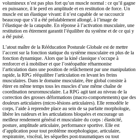
volumineux n’est pas plus fort qu’un muscle normal : ce qu’il gagne
en puissance, il le perd en amplitude et en restitution de force. Un
muscle est un élastique vivant: il n’est capable de se raccourcir
beaucoup que s’il a été préalablement allongé, à l’image de
l’élastique de la catapulte. En réponse à l’activation musculaire, une
restitution en étirement garantit l’équilibre du système et de ce qui y
a été puisé.
L’atout maître de la Rééducation Posturale Globale est de mettre
l’accent sur la fonction statique du système musculaire en plus de la
fonction dynamique. Alors que la kiné classique s’occupe à
renforcer et à mobiliser et que l’ostéopathie réharmonise
l’articulation dans une position de relâchement par une manipulation
rapide, la RPG rééquilibre l’articulation en levant les freins
musculaires. Dans le domaine musculaire, être global consiste à
étirer en même temps tous les muscles d’une même chaîne de
coordination neuromusculaire. La RPG agit tant au niveau de la
correction des grosses déformations (macro-comportements) que des
douleurs articulaires (micro-lésions articulaires). Elle remodèle le
corps, l’aide à reprendre place au sein de sa parfaite morphologie,
libère les raideurs et les articulations bloquées et encourage un
meilleur rendement général et musculaire du corps : élasticité,
posture, amplitude articulaire, performance sportive. Elle est
d’application pour tout problème morphologique, articulaire,
respiratoire, viscéral, les séquelles post-traumatiques ou tout