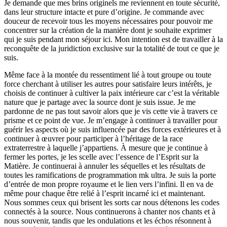
Je demande que mes brins originels me reviennent en toute sécurité,
dans leur structure intacte et pure d’origine. Je commande avec
douceur de recevoir tous les moyens nécessaires pour pouvoir me
concentrer sur la création de la manière dont je souhaite exprimer
qui je suis pendant mon séjour ici. Mon intention est de travailler à la
reconquête de la juridiction exclusive sur la totalité de tout ce que je
suis.
Même face à la montée du ressentiment lié à tout groupe ou toute
force cherchant à utiliser les autres pour satisfaire leurs intérêts, je
choisis de continuer à cultiver la paix intérieure car c’est la véritable
nature que je partage avec la source dont je suis issue. Je me
pardonne de ne pas tout savoir alors que je vis cette vie à travers ce
prisme et ce point de vue. Je m’engage à continuer à travailler pour
guérir les aspects où je suis influencée par des forces extérieures et à
continuer à œuvrer pour participer à l’héritage de la race
extraterrestre à laquelle j’appartiens. À mesure que je continue à
fermer les portes, je les scelle avec l’essence de l’Esprit sur la
Matière. Je continuerai à annuler les séquelles et les résultats de
toutes les ramifications de programmation mk ultra. Je suis la porte
d’entrée de mon propre royaume et le lien vers l’infini. Il en va de
même pour chaque être relié à l’esprit incarné ici et maintenant.
Nous sommes ceux qui brisent les sorts car nous détenons les codes
connectés à la source. Nous continuerons à chanter nos chants et à
nous souvenir, tandis que les ondulations et les échos résonnent à