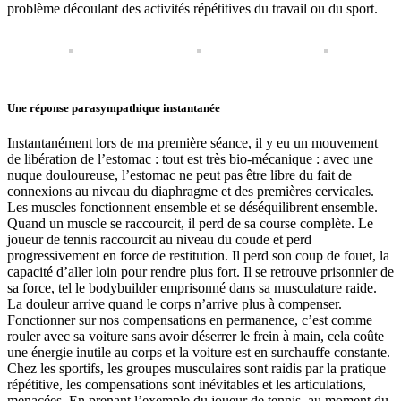
problème découlant des activités répétitives du travail ou du sport.
Une réponse parasympathique instantanée
Instantanément lors de ma première séance, il y eu un mouvement
de libération de l’estomac : tout est très bio-mécanique : avec une
nuque douloureuse, l’estomac ne peut pas être libre du fait de
connexions au niveau du diaphragme et des premières cervicales.
Les muscles fonctionnent ensemble et se déséquilibrent ensemble.
Quand un muscle se raccourcit, il perd de sa course complète. Le
joueur de tennis raccourcit au niveau du coude et perd
progressivement en force de restitution. Il perd son coup de fouet, la
capacité d’aller loin pour rendre plus fort. Il se retrouve prisonnier de
sa force, tel le bodybuilder emprisonné dans sa musculature raide.
La douleur arrive quand le corps n’arrive plus à compenser.
Fonctionner sur nos compensations en permanence, c’est comme
rouler avec sa voiture sans avoir déserrer le frein à main, cela coûte
une énergie inutile au corps et la voiture est en surchauffe constante.
Chez les sportifs, les groupes musculaires sont raidis par la pratique
répétitive, les compensations sont inévitables et les articulations,
menacées. En prenant l’exemple du joueur de tennis, au moment du