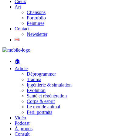
Cieux
Art
Chansons
Portofolio
Peintures
Contact
Newsletter
🏠
Article
Déprogrammer
Trauma
Ingénierie & simulation
Évolution
Santé et régénération
Corps & esprit
Le monde animal
Feri: portraits
Vidéo
Podcast
À propos
Consult