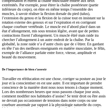
compensation et étirent la chaîne musculaire entière aux deux
extrémités. Par exemple, pour étirer la chaîne postérieure (partie
inférieure du corps), on étire en même temps l’ensemble des
muscles, à savoir réaliser la flexion dorsale du pied (talus),
l’extension du genou et la flexion de la cuisse tout en insistant sur la
rotation externe des genoux et sur l’expiration et en corrigeant
chaque courbure vertébrale. Le muscle est d’abord placé dans un
état d’allongement, mis sous tension légère, avant que de petites
contractions fixent l’allongement. Un muscle étiré mais raide ira
chercher l’allongement à un autre endroit de la chaîne. Par la
globalité, la zone raide n’a d’autre choix que de s’étirer. En gardant
en tête l’un des meilleurs enseignants en matière musculaire, le félin,
exemple de l’alliance parfaite entre force, vitesse, amplitude et
beauté du mouvement.
De l’importance de bien s’asseoir
Travailler en rééducation est une chose, corriger sa posture au jour le
jour et la conscientiser en est une autre. Il est important de prendre
conscience de la manière dont nous nous tenons à chaque moment.
Lors des nombreuses heures que nous passons chaque jour assis,
comment modifier nos habitudes d’assise? Se tenir droit ou être assis
ne devrait pas occasionner de tensions dans notre corps ou une
courbure anormale par rapport à la physiologie naturelle du corps.