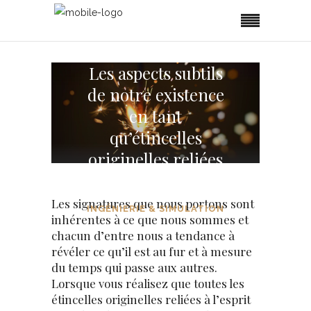
Les aspects subtils
de notre existence
en tant
qu’étincelles
originelles reliées
à la source
Les signatures que nous portons sont
INGÉNIERIE & SIMULATION
inhérentes à ce que nous sommes et
chacun d’entre nous a tendance à
révéler ce qu’il est au fur et à mesure
du temps qui passe aux autres.
Lorsque vous réalisez que toutes les
étincelles originelles reliées à l’esprit