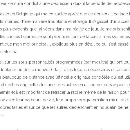
 vie, ce qui a conduit à une dépression durant la période de l’adolesc
ter en Belgique qui m’a contactée après que ce dernier ait partagé l
ls internes d’une manière troublante et étrange. Il s’agissait d’un accè
es plus évidents que j’ai vécus dans ma réalité de jour. Je me suis sent
es choses bizarres se sont produites lors de l’accès à mes systèmes
nt que mon moi principal. J’explique plus en détail ce qui s’est passé 
 mk ultra.
il sur les sous-personnalités programmées (par mk ultra) qui ont leu
éplacer ou de se mouvoir). J’ai tiré les leçons nécessaires et j’ai cou
 beaucoup de distance avec l’étincelle originale contrôlée qui est uti
 étincelles originelles les unes des autres en raison de leurs aspects
hemin et il est important de retracer la racine même de la raison pour
voir avec leur parcours de vie, leur propre programmation mk ultra et 
opres failles et sur ce que les autres déclenchent en nous afin de ne
es.