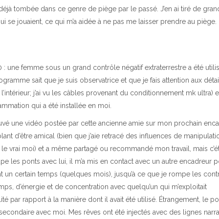
 déjà tombée dans ce genre de piège par le passé. J’en ai tiré de gra
i se jouaient, ce qui m’a aidée à ne pas me laisser prendre au piège.
: une femme sous un grand contrôle négatif extraterrestre a été utili
e sait que je suis observatrice et que je fais attention aux détails 
térieur; j’ai vu les câbles provenant du conditionnement mk ultra) et
ammation qui a été installée en moi.
rouvé une vidéo postée par cette ancienne amie sur mon prochain enca
blant d’être amical (bien que j’aie retracé des influences de manipulati
s le vrai moi) et a même partagé ou recommandé mon travail, mais c’ét
 les ponts avec lui, il m’a mis en contact avec un autre encadreur 
t un certain temps (quelques mois), jusqu’à ce que je rompe les cont
ps, d’énergie et de concentration avec quelqu’un qui m’exploitait
ité par rapport à la manière dont il avait été utilisé. Étrangement, le 
e secondaire avec moi. Mes rêves ont été injectés avec des lignes narra