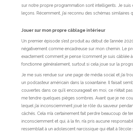
sur notre propre programmation sont intelligents. Je suis
leçons. Récemment, j’ai reconnu des schémas similaires qu
Jouer sur mon propre câblage intérieur
Un premier épisode s’est produit au début de l’année 2020 
négativement comme encadreuse sur mon chemin. Le programm
exactement comment je pense (comment je suis câblée à l’in
fonctionne généralement, surtout si cela joue sur la progr
Je me suis rendue sur une page de média social et j’ai t
un podcasteur américain dans la soixantaine. Il faisait sem
couvertes dans ce qu’il encourageait en moi, ce n’était pa
me tendre quelques pièges sombres. Avant que je ne coupe
lequel j’ai inconsciemment joué le rôle du sauveur pendan
câchés. Cela m’a certainement fait perdre beaucoup de tem
inconsciemment et qui, à la fin, n’a pris aucune responsabil
ressemblait à un adolescent narcissique qui était à l’écol