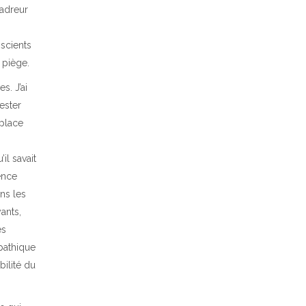
cadreur
Naviguer
scients
l’ingénierie
 piège.
extrême de cette
réalité, la
s. J’ai
programmation
ester
intérieure et les
 place
autres Vrais qui
ne choisissent
pas d’avancer
il savait
ence
JUILLET 6, 2023
ns les
yants,
L’agenda
es
transhumaniste :
pathique
une opération
ilité du
psychologique de
plus parmi tant
d’autres