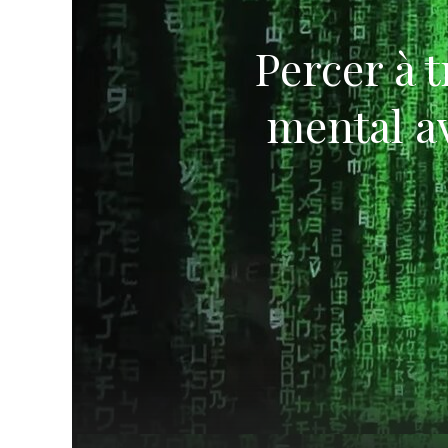
Percer à 
mental av