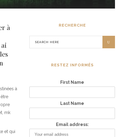
er à
RECHERCHE
 ai
les
en
RESTEZ INFORMÉS
First Name
stinées à
être
Last Name
ropre
et, mk
Email address:
te et qui