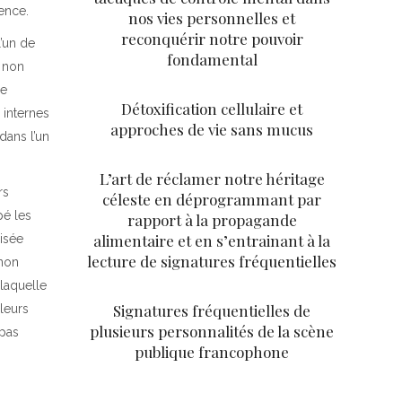
ence.
nos vies personnelles et
reconquérir notre pouvoir
’un de
fondamental
s non
ie
Détoxification cellulaire et
 internes
approches de vie sans mucus
dans l’un
L’art de réclamer notre héritage
rs
céleste en déprogrammant par
pé les
rapport à la propagande
alimentaire et en s’entrainant à la
lisée
lecture de signatures fréquentielles
 non
 laquelle
Signatures fréquentielles de
leurs
plusieurs personnalités de la scène
 pas
publique francophone