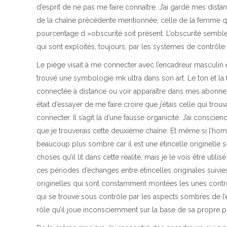
d’esprit de ne pas me faire connaître. J’ai gardé mes dista
de la chaîne précédente mentionnée, celle de la femme qui
pourcentage d »obscurité soit présent. L’obscurité semble
qui sont exploités, toujours, par les systèmes de contrôle
Le piège visait à me connecter avec l’encadreur masculin 
trouvé une symbologie mk ultra dans son art. Le ton et la
connectée à distance ou voir apparaître dans mes abonnem
était d’essayer de me faire croire que j’étais celle qui tro
connecter. Il s’agit là d’une fausse organicité. J’ai consc
que je trouverais cette deuxième chaîne. Et même si l’homm
beaucoup plus sombre car il est une étincelle originelle s
choses qu’il lit dans cette réalité, mais je le vois être uti
ces périodes d’échanges entre étincelles originales suivi
originelles qui sont constamment montées les unes cont
qui se trouve sous contrôle par les aspects sombres de l
rôle qu’il joue inconsciemment sur la base de sa propre p