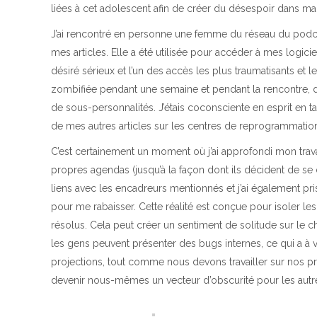
liées à cet adolescent afin de créer du désespoir dans ma
J’ai rencontré en personne une femme du réseau du podcas
mes articles. Elle a été utilisée pour accéder à mes logicie
désiré sérieux et l’un des accès les plus traumatisants et l
zombifiée pendant une semaine et pendant la rencontre, d
de sous-personnalités. J’étais coconsciente en esprit en ta
de mes autres articles sur les centres de reprogrammation
C’est certainement un moment où j’ai approfondi mon trava
propres agendas (jusqu’à la façon dont ils décident de se d
liens avec les encadreurs mentionnés et j’ai également pris
pour me rabaisser. Cette réalité est conçue pour isoler les
résolus. Cela peut créer un sentiment de solitude sur le c
les gens peuvent présenter des bugs internes, ce qui a à 
projections, tout comme nous devons travailler sur nos pr
devenir nous-mêmes un vecteur d’obscurité pour les autr