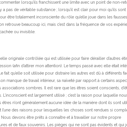
e commenter lorsqu’ils franchissent une limite avec un point de non-re
y a pas de véritable substance ; lorsqu’il est clair pour moi qu’ils sont
ur être totalement inconsciente du rôle qu’elle joue dans les fausse
l’on retrouve beaucoup ici, mais c’est dans la fréquence de vos expéri
cachée ou invisible.
le originale contrôlée qui est utilisée pour faire dérailler d’autres éti
ion (afin d’attirer mon attention). Le temps passé avec elle était inté
ait qu’elle soit utilisée pour distraire les autres est dû à différents fa
 manque de travail intérieur, sa naïveté par rapport à certains aspec
 associations sombres. Il est rare que les êtres soient conscients, d’ê
L’inconscient est largement utilisé ; c’est la raison pour laquelle no
 êtres n’ont généralement aucune idée de la manière dont ils sont uti
st l’une des raisons pour lesquelles les choses sont rendues si comple
 Nous devons être prêts à connaître et à travailler sur notre propre
es et de faux souvenirs. Les pièges qui ne sont pas évidents et qui 