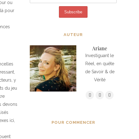
tour ou
 là pour
s
ences
AUTEUR
Ariane
Investiguant le
Réel, en quête
ncelles
de Savoir & de
ressant,
Vérité
cteurs, y
ts du jeu
tre
NAVIGUER L’INGÉNIERIE
us devons
EXTRÊME DE CETTE RÉALITÉ,
lisés
LA PROGRAMMATION
INTÉRIEURE ET LES AUTRES
NAVIGUER LE HARCÈLEMENT
xes ici,
POUR COMMENCER
VRAIS QUI NE CHOISISSENT
CROISSANT EN TANT
PAS D’AVANCER
QU’INDIVIDU RELIÉ À LA
SOURCE ACTUELLEMENT EN
jouent
INCARNATION DANS