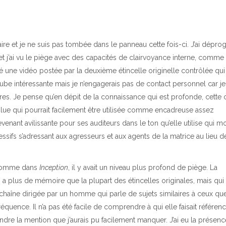
aire et je ne suis pas tombée dans le panneau cette fois-ci. J’ai dép
ujet et j’ai vu le piège avec des capacités de clairvoyance interne, comme
vé une vidéo postée par la deuxième étincelle originelle contrôlée qui
ube intéressante mais je n’engagerais pas de contact personnel car je
es. Je pense qu’en dépit de la connaissance qui est profonde, cette 
lue qui pourrait facilement être utilisée comme encadreuse assez
ant avilissante pour ses auditeurs dans le ton qu’elle utilise qui m
ssifs s’adressant aux agresseurs et aux agents de la matrice au lieu d
. Comme dans
Inception
, il y avait un niveau plus profond de piège. La
i a plus de mémoire que la plupart des étincelles originales, mais qui
 chaîne dirigée par un homme qui parle de sujets similaires à ceux qu
réquence. Il n’a pas été facile de comprendre à qui elle faisait référence
ndre la mention que j’aurais pu facilement manquer. J’ai eu la présenc