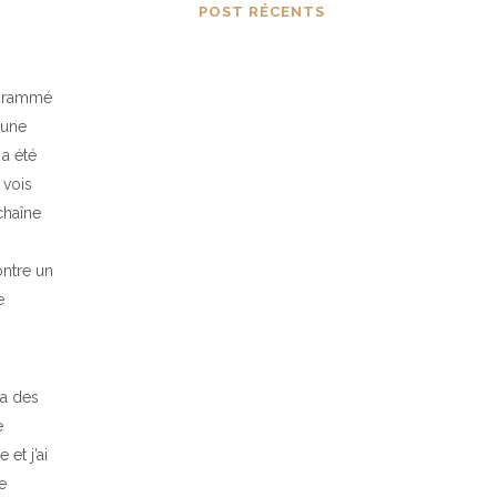
POST RÉCENTS
Percer à travers
les opérations de
rogrammé
contrôle mental
 une
avant qu’elles ne
 a été
s’installent dans
 vois
la conscience
chaîne
MARS 8, 2024
ontre un
Les aspects
e
subtils de notre
existence en tant
qu’étincelles
 a des
originelles
reliées à la
e
source
 et j’ai
e
JANVIER 9, 2024