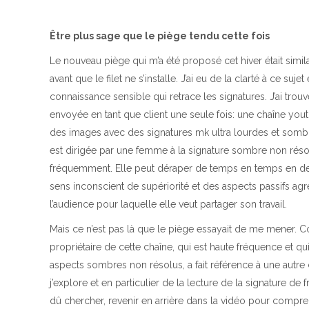
Être plus sage que le piège tendu cette fois
Le nouveau piège qui m’a été proposé cet hiver était simil
avant que le filet ne s’installe. J’ai eu de la clarté à ce s
connaissance sensible qui retrace les signatures. J’ai trou
envoyée en tant que client une seule fois: une chaîne yout
des images avec des signatures mk ultra lourdes et sombr
est dirigée par une femme à la signature sombre non réso
fréquemment. Elle peut déraper de temps en temps en deven
sens inconscient de supériorité et des aspects passifs agre
l’audience pour laquelle elle veut partager son travail.
Mais ce n’est pas là que le piège essayait de me mener
propriétaire de cette chaîne, qui est haute fréquence et qu
aspects sombres non résolus, a fait référence à une autre
j’explore et en particulier de la lecture de la signature de f
dû chercher, revenir en arrière dans la vidéo pour compre