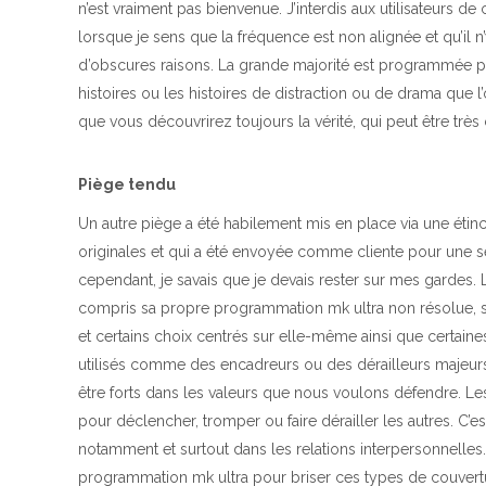
n’est vraiment pas bienvenue. J’interdis aux utilisateurs d
lorsque je sens que la fréquence est non alignée et qu’il n’
d’obscures raisons. La grande majorité est programmée po
histoires ou les histoires de distraction ou de drama que 
que vous découvrirez toujours la vérité, qui peut être très 
Piège tendu
Un autre piège a été habilement mis en place via une étincel
originales et qui a été envoyée comme cliente pour une sess
cependant, je savais que je devais rester sur mes gardes. Le f
compris sa propre programmation mk ultra non résolue, son
et certains choix centrés sur elle-même ainsi que certaines
utilisés comme des encadreurs ou des dérailleurs majeurs. 
être forts dans les valeurs que nous voulons défendre. Les
pour déclencher, tromper ou faire dérailler les autres. C’e
notamment et surtout dans les relations interpersonnelles.
programmation mk ultra pour briser ces types de couvertur