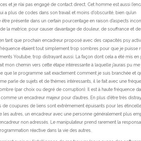
nces et je n’ai pas engagé de contact direct. Cet homme est aussi l’en
 a plus de codes dans son travail et moins d’obscurité, bien qu’un
 être présente dans un certain pourcentage en raison d’aspects incon
 de la matrice, pour causer davantage de douleur, de souffrance et de
en tant que prochain encadreur proposé avec des capacités psy active
 fréquence étaient tout simplement trop sombres pour que je puisse r
ents Youtube, trop distrayant aussi. La façon dont cela a été mis en
uvait mon chemin vers cette étape intéressante à laquelle j’aurais pu me
ience que le programme sait exactement comment je suis branchée et qu’
e parle de sujets et de thèmes intéressants, il le fait avec une fréqu
ombre (par choix ou degré de corruption). Il est à haute fréquence da
lisé comme un encadreur majeur pour d’autres. En plus d’être très distra
es de coupures de liens sont extrêmement épuisants pour les étincell
re les autres, un encadreur avec une personne généralement plus em
’encadreur non adressés. Le manipulateur prend rarement la responsab
rogrammation réactive dans la vie des autres.