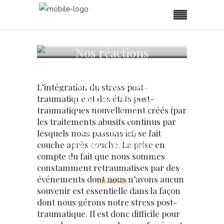
Nos réactions
d’adaptation et de
survie face aux
L’intégration du stress post-
troubles post-
traumatique et des états post-
traumatiques nouvellement créés (par
traumatiques
les traitements abusifs continus par
complexes ;
lesquels nous passons ici) se fait
bienvenue dans
couche après couche. La prise en
compte du fait que nous sommes
l’univers inversé
constamment retraumatisés par des
événements dont nous n’avons aucun
TRAUMA
souvenir est essentielle dans la façon
dont nous gérons notre stress post-
traumatique. Il est donc difficile pour