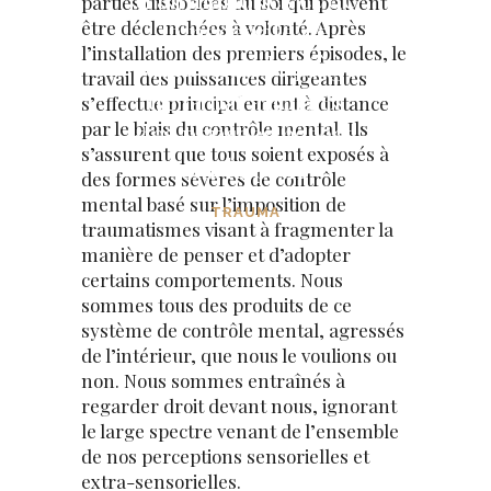
parties dissociées du soi qui peuvent
la nécessité de
être déclenchées à volonté. Après
l’installation des premiers épisodes, le
surmonter le piège
travail des puissances dirigeantes
de la paranoïa et
s’effectue principalement à distance
par le biais du contrôle mental. Ils
des pensées basées
s’assurent que tous soient exposés à
sur la peur
des formes sévères de contrôle
mental basé sur l’imposition de
TRAUMA
traumatismes visant à fragmenter la
manière de penser et d’adopter
certains comportements. Nous
sommes tous des produits de ce
système de contrôle mental, agressés
de l’intérieur, que nous le voulions ou
non. Nous sommes entraînés à
regarder droit devant nous, ignorant
le large spectre venant de l’ensemble
de nos perceptions sensorielles et
extra-sensorielles.