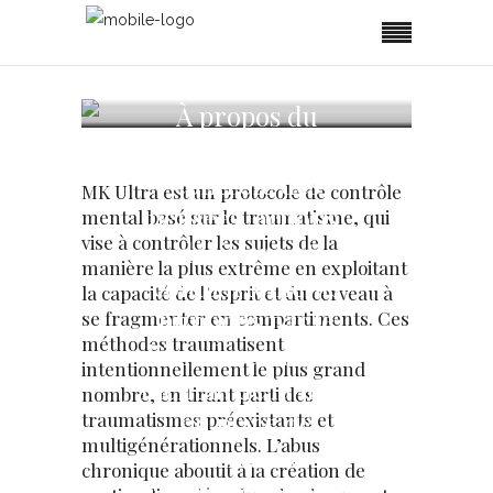
À propos du
ciblage et du
contrôle des
MK Ultra est un protocole de contrôle
pensées, actions,
mental basé sur le traumatisme, qui
vise à contrôler les sujets de la
décisions et
manière la plus extrême en exploitant
comportements
la capacité de l’esprit et du cerveau à
humains par le
se fragmenter en compartiments. Ces
méthodes traumatisent
biais du contrôle
intentionnellement le plus grand
mental, de la mise
nombre, en tirant parti des
en place de
traumatismes préexistants et
multigénérationnels. L’abus
scénarios
chronique aboutit à la création de
traumatiques et de