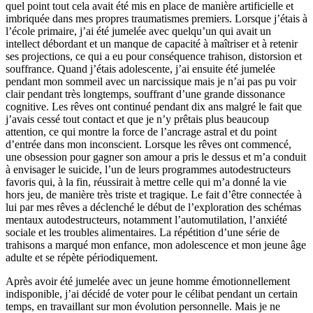
quel point tout cela avait été mis en place de manière artificielle et
imbriquée dans mes propres traumatismes premiers. Lorsque j’étais à
l’école primaire, j’ai été jumelée avec quelqu’un qui avait un
intellect débordant et un manque de capacité à maîtriser et à retenir
ses projections, ce qui a eu pour conséquence trahison, distorsion et
souffrance. Quand j’étais adolescente, j’ai ensuite été jumelée
pendant mon sommeil avec un narcissique mais je n’ai pas pu voir
clair pendant très longtemps, souffrant d’une grande dissonance
cognitive. Les rêves ont continué pendant dix ans malgré le fait que
j’avais cessé tout contact et que je n’y prêtais plus beaucoup
attention, ce qui montre la force de l’ancrage astral et du point
d’entrée dans mon inconscient. Lorsque les rêves ont commencé,
une obsession pour gagner son amour a pris le dessus et m’a conduit
à envisager le suicide, l’un de leurs programmes autodestructeurs
favoris qui, à la fin, réussirait à mettre celle qui m’a donné la vie
hors jeu, de manière très triste et tragique. Le fait d’être connectée à
lui par mes rêves a déclenché le début de l’exploration des schémas
mentaux autodestructeurs, notamment l’automutilation, l’anxiété
sociale et les troubles alimentaires. La répétition d’une série de
trahisons a marqué mon enfance, mon adolescence et mon jeune âge
adulte et se répète périodiquement.
Après avoir été jumelée avec un jeune homme émotionnellement
indisponible, j’ai décidé de voter pour le célibat pendant un certain
temps, en travaillant sur mon évolution personnelle. Mais je ne