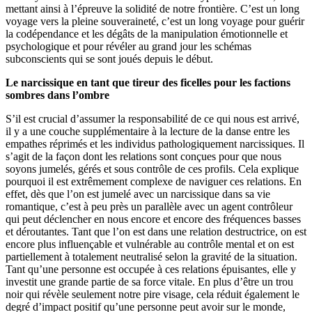
mettant ainsi à l’épreuve la solidité de notre frontière. C’est un long
voyage vers la pleine souveraineté, c’est un long voyage pour guérir
la codépendance et les dégâts de la manipulation émotionnelle et
psychologique et pour révéler au grand jour les schémas
subconscients qui se sont joués depuis le début.
Le narcissique en tant que tireur des ficelles pour les factions
sombres dans l’ombre
S’il est crucial d’assumer la responsabilité de ce qui nous est arrivé,
il y a une couche supplémentaire à la lecture de la danse entre les
empathes réprimés et les individus pathologiquement narcissiques. Il
s’agit de la façon dont les relations sont conçues pour que nous
soyons jumelés, gérés et sous contrôle de ces profils. Cela explique
pourquoi il est extrêmement complexe de naviguer ces relations. En
effet, dès que l’on est jumelé avec un narcissique dans sa vie
romantique, c’est à peu près un parallèle avec un agent contrôleur
qui peut déclencher en nous encore et encore des fréquences basses
et déroutantes. Tant que l’on est dans une relation destructrice, on est
encore plus influençable et vulnérable au contrôle mental et on est
partiellement à totalement neutralisé selon la gravité de la situation.
Tant qu’une personne est occupée à ces relations épuisantes, elle y
investit une grande partie de sa force vitale. En plus d’être un trou
noir qui révèle seulement notre pire visage, cela réduit également le
degré d’impact positif qu’une personne peut avoir sur le monde,