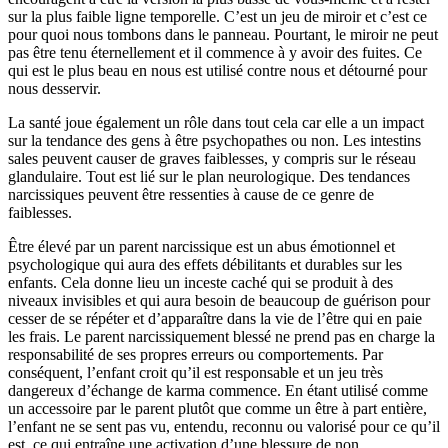
sur la plus faible ligne temporelle. C’est un jeu de miroir et c’est ce
pour quoi nous tombons dans le panneau. Pourtant, le miroir ne peut
pas être tenu éternellement et il commence à y avoir des fuites. Ce
qui est le plus beau en nous est utilisé contre nous et détourné pour
nous desservir.
La santé joue également un rôle dans tout cela car elle a un impact
sur la tendance des gens à être psychopathes ou non. Les intestins
sales peuvent causer de graves faiblesses, y compris sur le réseau
glandulaire. Tout est lié sur le plan neurologique. Des tendances
narcissiques peuvent être ressenties à cause de ce genre de
faiblesses.
Être élevé par un parent narcissique est un abus émotionnel et
psychologique qui aura des effets débilitants et durables sur les
enfants. Cela donne lieu un inceste caché qui se produit à des
niveaux invisibles et qui aura besoin de beaucoup de guérison pour
cesser de se répéter et d’apparaître dans la vie de l’être qui en paie
les frais. Le parent narcissiquement blessé ne prend pas en charge la
responsabilité de ses propres erreurs ou comportements. Par
conséquent, l’enfant croit qu’il est responsable et un jeu très
dangereux d’échange de karma commence. En étant utilisé comme
un accessoire par le parent plutôt que comme un être à part entière,
l’enfant ne se sent pas vu, entendu, reconnu ou valorisé pour ce qu’il
est, ce qui entraîne une activation d’une blessure de non