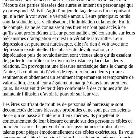
l’écoute des parties blessées des autres et imitent un personnage qui
y correspond. Mais il s’agit d’un jeu de façade sans fin et épuisant
qui n’a rien à voir avec le véritable amour. Leurs principaux outils
sont la séduction, la victimisation, l’intimidation et la honte. En fin
de compte, ils ne se connaissent pas bien et n’ont pas accès à ce
qu’ils sont profondément. Leur personnalité a été construite sur leurs
mécanismes d’adaptation et c’est un véritable labyrinthe. Leur
dépression est purement narcissique, elle n’a rien à voir avec une
dépression existentielle. Des phases de dévalorisation, de
dépréciation puis de revalorisation sont vécues alors qu’ils essaient
de garder le contrôle sur le niveau de distance placé dans leurs
relations. En provoquant une blessure narcissique dans le champ de
l’autre, ils continuent d’éviter de regarder en face leurs propres
sentiments et obtiennent un sentiment impermanent et temporaire de
valorisation, ce qui leur a également manqué dans leurs premiers
jours. Ils essaient d’éviter d’être confrontés à des critiques afin de
maintenir l’illusion d’avoir le pouvoir sur leur vie.
Les êtres souffrant de troubles de personnalité narcissique sont
déconnectés de leurs blessures profondes et ne sont pas conscients
de ce qui se passe à l’intérieur d’eux-mêmes. Ils projettent le
contournement de leur blessure centrale sur des personnes cibles et
bouc-émissaires. Ils peuvent être très psychiques et utilisent ces
talents pour piéger émotionnellement des cibles extérieures. Ils vous
encouragent à être la version la plus basse de vous-même et à rester