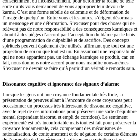
consciemment ou inconsciemment, pour déformer la réalité de telle
sorte qu’ils vous demandent de vous approprier leur devoir de
karma. C’est une forme subtile de calomnie et de déformation de
l’image de quelqu’un. Entre vous et les autres, s’érigent désormais
un mensonge et une déformation. S’excuser pour des choses qui ne
relèvent pas de notre responsabilité a des conséquences karmiques et
aboutit à des pièges d’accord par l’acceptation du blâme par le biais
d’une programmation de culpabilité et de sacrifice. Des concepts
spirituels peuvent également être utilisés, affirmant que tout est une
projection de soi ou que tout est un. En assumant une responsabilité
qui ne nous appartient pas, un échange karmique se produit, car, en
fait, nous donnons notre accord pour nous maudire nous-mêmes.
S’excuser ne devrait se faire qu’à partir d’un véritable remords sain.
Dissonance cognitive et ignorance des signaux d’alarme
Lorsque les gens ont une croyance fondamentale très forte, la
présentation de preuves allant à l’encontre de cette croyances peut
occasionner un processus très intéressant de dissonance cognitive,
avec le rejet de ces informations pour préserver une sorte d’équilibre
mental (cependant biscornu et empli de corridors). Le sentiment
expérimenté est très inconfortable mais tout est fait pour préserver la
croyance fondamentale, cela comprenant des mécanismes de
rationalisation, de contournement et de négation de certains éléments
de l’ensemble de l’expérience. La dissonance cognitive est un