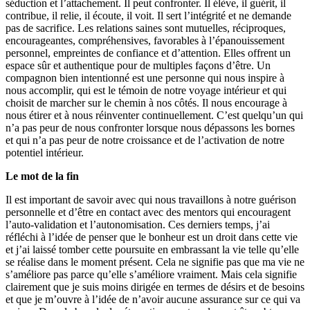
séduction et l’attachement. Il peut confronter. Il élève, il guérit, il
contribue, il relie, il écoute, il voit. Il sert l’intégrité et ne demande
pas de sacrifice. Les relations saines sont mutuelles, réciproques,
encourageantes, compréhensives, favorables à l’épanouissement
personnel, empreintes de confiance et d’attention. Elles offrent un
espace sûr et authentique pour de multiples façons d’être. Un
compagnon bien intentionné est une personne qui nous inspire à
nous accomplir, qui est le témoin de notre voyage intérieur et qui
choisit de marcher sur le chemin à nos côtés. Il nous encourage à
nous étirer et à nous réinventer continuellement. C’est quelqu’un qui
n’a pas peur de nous confronter lorsque nous dépassons les bornes
et qui n’a pas peur de notre croissance et de l’activation de notre
potentiel intérieur.
Le mot de la fin
Il est important de savoir avec qui nous travaillons à notre guérison
personnelle et d’être en contact avec des mentors qui encouragent
l’auto-validation et l’autonomisation. Ces derniers temps, j’ai
réfléchi à l’idée de penser que le bonheur est un droit dans cette vie
et j’ai laissé tomber cette poursuite en embrassant la vie telle qu’elle
se réalise dans le moment présent. Cela ne signifie pas que ma vie ne
s’améliore pas parce qu’elle s’améliore vraiment. Mais cela signifie
clairement que je suis moins dirigée en termes de désirs et de besoins
et que je m’ouvre à l’idée de n’avoir aucune assurance sur ce qui va