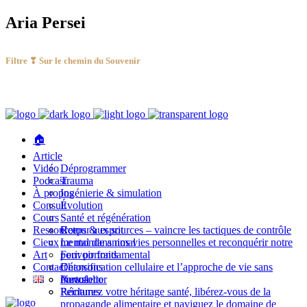
Aria Persei
Filtre ❣ Sur le chemin du Souvenir
🏠
Article
Vidéo
Déprogrammer
Podcast
Trauma
À propos
Ingénierie & simulation
Consult
Évolution
Cours
Santé et régénération
Ressource
Corps & esprit
Retour aux sources – vaincre les tactiques de contrôle
Cieux
Le monde animal
mental dans nos vies personnelles et reconquérir notre
Art
Feri: portraits
pouvoir fondamental
Contact
Détoxification cellulaire et l’approche de vie sans
Chansons
mucus
Portofolio
Newsletter
Réclamez votre héritage santé, libérez-vous de la
Peintures
propagande alimentaire et naviguez le domaine de