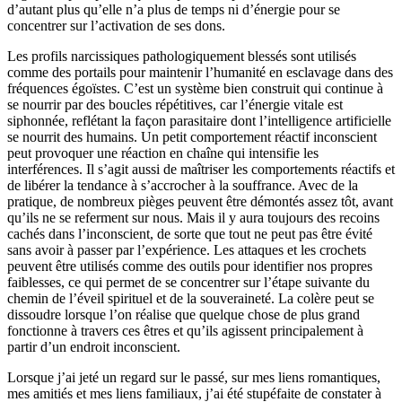
d’autant plus qu’elle n’a plus de temps ni d’énergie pour se
concentrer sur l’activation de ses dons.
Les profils narcissiques pathologiquement blessés sont utilisés
comme des portails pour maintenir l’humanité en esclavage dans des
fréquences égoïstes. C’est un système bien construit qui continue à
se nourrir par des boucles répétitives, car l’énergie vitale est
siphonnée, reflétant la façon parasitaire dont l’intelligence artificielle
se nourrit des humains. Un petit comportement réactif inconscient
peut provoquer une réaction en chaîne qui intensifie les
interférences. Il s’agit aussi de maîtriser les comportements réactifs et
de libérer la tendance à s’accrocher à la souffrance. Avec de la
pratique, de nombreux pièges peuvent être démontés assez tôt, avant
qu’ils ne se referment sur nous. Mais il y aura toujours des recoins
cachés dans l’inconscient, de sorte que tout ne peut pas être évité
sans avoir à passer par l’expérience. Les attaques et les crochets
peuvent être utilisés comme des outils pour identifier nos propres
faiblesses, ce qui permet de se concentrer sur l’étape suivante du
chemin de l’éveil spirituel et de la souveraineté. La colère peut se
dissoudre lorsque l’on réalise que quelque chose de plus grand
fonctionne à travers ces êtres et qu’ils agissent principalement à
partir d’un endroit inconscient.
Lorsque j’ai jeté un regard sur le passé, sur mes liens romantiques,
mes amitiés et mes liens familiaux, j’ai été stupéfaite de constater à