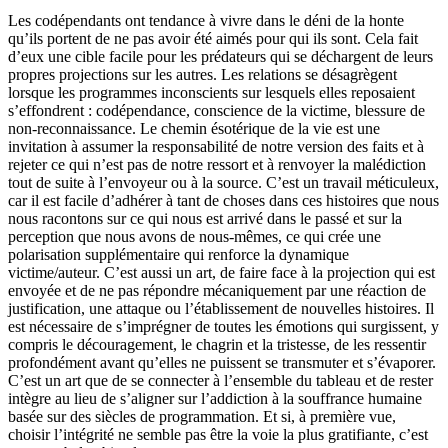
Les codépendants ont tendance à vivre dans le déni de la honte
qu’ils portent de ne pas avoir été aimés pour qui ils sont. Cela fait
d’eux une cible facile pour les prédateurs qui se déchargent de leurs
propres projections sur les autres. Les relations se désagrègent
lorsque les programmes inconscients sur lesquels elles reposaient
s’effondrent : codépendance, conscience de la victime, blessure de
non-reconnaissance. Le chemin ésotérique de la vie est une
invitation à assumer la responsabilité de notre version des faits et à
rejeter ce qui n’est pas de notre ressort et à renvoyer la malédiction
tout de suite à l’envoyeur ou à la source. C’est un travail méticuleux,
car il est facile d’adhérer à tant de choses dans ces histoires que nous
nous racontons sur ce qui nous est arrivé dans le passé et sur la
perception que nous avons de nous-mêmes, ce qui crée une
polarisation supplémentaire qui renforce la dynamique
victime/auteur. C’est aussi un art, de faire face à la projection qui est
envoyée et de ne pas répondre mécaniquement par une réaction de
justification, une attaque ou l’établissement de nouvelles histoires. Il
est nécessaire de s’imprégner de toutes les émotions qui surgissent, y
compris le découragement, le chagrin et la tristesse, de les ressentir
profondément avant qu’elles ne puissent se transmuter et s’évaporer.
C’est un art que de se connecter à l’ensemble du tableau et de rester
intègre au lieu de s’aligner sur l’addiction à la souffrance humaine
basée sur des siècles de programmation. Et si, à première vue,
choisir l’intégrité ne semble pas être la voie la plus gratifiante, c’est