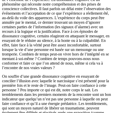
phénomène qui nécessite notre compréhension et des prises de
conscience collectives. Il faut parfois un délai entre l’observation des
événements et l’acceptation de ce que l’expérience a réellement été,
au-delà du voile des apparences. L’expérience du corps peut être
annulée par le mental, ce dernier trouvant un moyen d’ignorer
certaines parties de l’information (les signaux d’alarme) avec un
recours à la logique et la justification. Face à ces épisodes de
dissonance cognitive, certains réagiront en attaquant le messager, en
essayant de le réduire au silence, à la honte ou à la culpabilité. En
effet, faire face à la vérité peut être assez inconfortable, surtout
lorsque la vie d’une personne est basée sur un mensonge ou une
tromperie. Combien de temps peut-on vivre hors de l’intégrité en se
mentant à soi-même ? Combien de temps pouvons-nous nous
conformer et faire ce que l’on attend de nous, même si cela va à
l’encontre de nos vraies valeurs ?
On souffre d’une grande dissonance cognitive en essayant de
concilier l’illusion avec laquelle le narcissique s’est présenté pour la
première fois et le reste de l’image. Peut-on faire confiance à cette
personne ? Peu importe ce qui est dit, notre corps le sait. Les
tremblements dans les premiers moments de la rencontre sont un bon
indicateur que quelqu’un n’est pas une personne à laquelle on peut
faire confiance et qu’il a une énergie prédatrice. Les tremblements,
qui sont un moyen naturel de libérer un traumatisme, peuvent
également être différés et réactivés après une exposition (comme