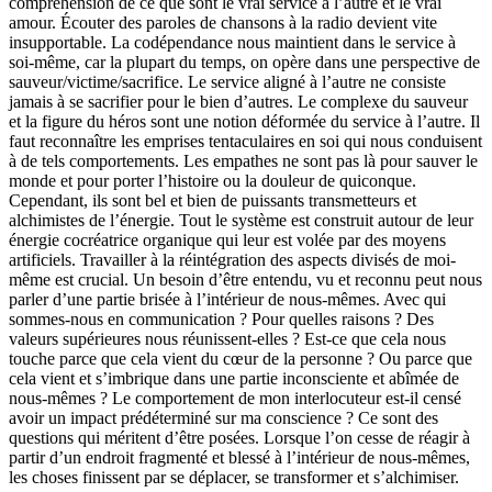
compréhension de ce que sont le vrai service à l’autre et le vrai
amour. Écouter des paroles de chansons à la radio devient vite
insupportable. La codépendance nous maintient dans le service à
soi-même, car la plupart du temps, on opère dans une perspective de
sauveur/victime/sacrifice. Le service aligné à l’autre ne consiste
jamais à se sacrifier pour le bien d’autres. Le complexe du sauveur
et la figure du héros sont une notion déformée du service à l’autre. Il
faut reconnaître les emprises tentaculaires en soi qui nous conduisent
à de tels comportements. Les empathes ne sont pas là pour sauver le
monde et pour porter l’histoire ou la douleur de quiconque.
Cependant, ils sont bel et bien de puissants transmetteurs et
alchimistes de l’énergie. Tout le système est construit autour de leur
énergie cocréatrice organique qui leur est volée par des moyens
artificiels. Travailler à la réintégration des aspects divisés de moi-
même est crucial. Un besoin d’être entendu, vu et reconnu peut nous
parler d’une partie brisée à l’intérieur de nous-mêmes. Avec qui
sommes-nous en communication ? Pour quelles raisons ? Des
valeurs supérieures nous réunissent-elles ? Est-ce que cela nous
touche parce que cela vient du cœur de la personne ? Ou parce que
cela vient et s’imbrique dans une partie inconsciente et abîmée de
nous-mêmes ? Le comportement de mon interlocuteur est-il censé
avoir un impact prédéterminé sur ma conscience ? Ce sont des
questions qui méritent d’être posées. Lorsque l’on cesse de réagir à
partir d’un endroit fragmenté et blessé à l’intérieur de nous-mêmes,
les choses finissent par se déplacer, se transformer et s’alchimiser.