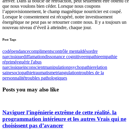
arriver. Dans la boucle de rétroaction, peut seulement être obtenu ce
que nous voulons bien céder. Lorsque nous coupons
l’approvisionnement, le champ magnétique nourricier est coupé.
Lorsque le consentement est récupéré, notre investissement
énergétique ne peut pas se retourner contre nous. Il y a toujours un
nouveau niveau d’éveil à atteindre, chaque jour.
Post Tags
codépendance
compliments
contrôle mental
désordre
narcissique
diffamation
dissonance cognitive
empathie
empathie
réprimée
guérir l'abus
narcissique
inconscient
manipulation
psychopathie
relation
saine
sociopathie
traumatisme
triangulation
troubles de la
personnalité
troubles pathologiques
Posts you may also like
Naviguer l’ingénierie extrême de cette réalité, la
programmation intérieure et les autres Vrais qui ne
choisissent pas d’avancer