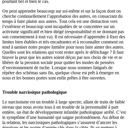
pourtant bel et bien le cas.
On peut apprendre beaucoup sur soi-même et sur la façon dont on
cherche continuellement l’approbation des autres, en consacrant du
temps à faire plaisir aux autres. Tout cela est une distraction vers
l’extérieur et beaucoup sont incapables de se concentrer sur un
activisme significatif et bien dirigé (responsabilisé et ne donnant pas
son consentement à tout va). Il est nécessaire d’apprendre à fixer des
limites bien établies et très encadrantes et à reconnaître comment on
tend à tamiser notre propre lumière pour nous faire aimer des autres.
Quelles sont les relations qui vont rester après le défrichage ? Il faut
braver la peur que les autres soient déçus par nos choix de vie et se
libérer de la pression sociale pour quitter les modes de pensées
d’environnement de ruche. Lorsque nous sommes fatigués de
répéter des schémas sans fin, quelque chose est prêt à émerger en
nous et les bonnes portes sont enfin prêtes à être ouvertes.
Trouble narcissique pathologique
Le narcissisme est un trouble à large spectre, allant de traits de faible
niveau que nous avons tous à un trouble de la personnalité à part
entière, un état de développement infantile pathologique arrêté. C’est
le symptôme d’une humanité qui saigne profondément. Au début de
la relation, les narcissiques pathologiques s’assurent d’ancrer les
émotions et les points d’entrée clés dans la cible. Ils se mettent à