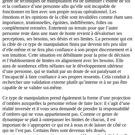
genre de techniques de manipulation est de diminuer l’estime de soi
et la confiance d’une personne afin qu’elle soit incapable de
fonctionner en lien avec son propre noyau opérationnel. Les
émotions et les opinions de la cible sont invalidées comme étant sans
importance, irrationnelles, égoïstes, indifférentes, folles ou
complètement erronées. Entretenir un terrain pour que l’autre
personne reste dans une mare de honte revient à dévaloriser ses
perceptions, ses besoins, ses désirs et ses limites. La personne qui est
la cible de ce type de manipulation finira par devenir très peu sûre
d’elle-même et ne fera plus confiance à son propre discernement et à
son intuition. Cette situation est débilitante pour la prise de décision
et l’établissement de limites en alignement avec les besoins. Elle
aura de nombreux effets néfastes sur le développement ultérieur
d’une personne, qui se traduit par un doute de soi paralysant et
l’incapacité à faire confiance à ses propres ressentis. Cela conduit à
rechercher une validation externe plutôt qu’interne et à ne pas être
capable de se valider soi-même.
Ce type de manipulation prend également la forme d’une projection
d’ombres auxquelles la personne refuse de faire face: il s’agit d’une
réalité inversée et il vous sera demandé de prendre la responsabilité
d’ombres qui ne vous appartiennent pas. Comme ce genre de
dynamique se plait à outrepasser les limites de chacun, il est
important de s’approprier ce qui est à nous et de laisser de côté ce
qui ne l’est pas. Certains êtres sont devenus très doués,