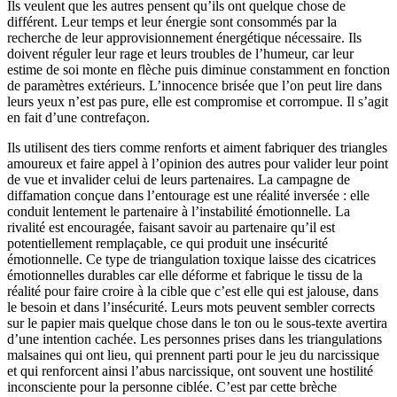
Ils veulent que les autres pensent qu’ils ont quelque chose de
différent. Leur temps et leur énergie sont consommés par la
recherche de leur approvisionnement énergétique nécessaire. Ils
doivent réguler leur rage et leurs troubles de l’humeur, car leur
estime de soi monte en flèche puis diminue constamment en fonction
de paramètres extérieurs. L’innocence brisée que l’on peut lire dans
leurs yeux n’est pas pure, elle est compromise et corrompue. Il s’agit
en fait d’une contrefaçon.
Ils utilisent des tiers comme renforts et aiment fabriquer des triangles
amoureux et faire appel à l’opinion des autres pour valider leur point
de vue et invalider celui de leurs partenaires. La campagne de
diffamation conçue dans l’entourage est une réalité inversée : elle
conduit lentement le partenaire à l’instabilité émotionnelle. La
rivalité est encouragée, faisant savoir au partenaire qu’il est
potentiellement remplaçable, ce qui produit une insécurité
émotionnelle. Ce type de triangulation toxique laisse des cicatrices
émotionnelles durables car elle déforme et fabrique le tissu de la
réalité pour faire croire à la cible que c’est elle qui est jalouse, dans
le besoin et dans l’insécurité. Leurs mots peuvent sembler corrects
sur le papier mais quelque chose dans le ton ou le sous-texte avertira
d’une intention cachée. Les personnes prises dans les triangulations
malsaines qui ont lieu, qui prennent parti pour le jeu du narcissique
et qui renforcent ainsi l’abus narcissique, ont souvent une hostilité
inconsciente pour la personne ciblée. C’est par cette brèche