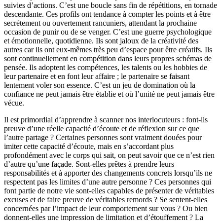
suivies d’actions. C’est une boucle sans fin de répétitions, en tornade
descendante. Ces profils ont tendance à compter les points et à être
secrètement ou ouvertement rancuniers, attendant la prochaine
occasion de punir ou de se venger. C’est une guerre psychologique
et émotionnelle, quotidienne. Ils sont jaloux de la créativité des
autres car ils ont eux-mêmes très peu d’espace pour être créatifs. Ils
sont continuellement en compétition dans leurs propres schémas de
pensée. Ils adoptent les compétences, les talents ou les hobbies de
leur partenaire et en font leur affaire ; le partenaire se faisant
lentement voler son essence. C’est un jeu de domination où la
confiance ne peut jamais être établie et où l’unité ne peut jamais être
vécue.
Il est primordial d’apprendre à scanner nos interlocuteurs : font-ils
preuve d’une réelle capacité d’écoute et de réflexion sur ce que
l’autre partage ? Certaines personnes sont vraiment douées pour
imiter cette capacité d’écoute, mais en s’accordant plus
profondément avec le corps qui sait, on peut savoir que ce n’est rien
d’autre qu’une façade. Sont-elles prêtes à prendre leurs
responsabilités et à apporter des changements concrets lorsqu’ils ne
respectent pas les limites d’une autre personne ? Ces personnes qui
font partie de notre vie sont-elles capables de présenter de véritables
excuses et de faire preuve de véritables remords ? Se sentent-elles
concernées par l’impact de leur comportement sur vous ? Ou bien
donnent-elles une impression de limitation et d’étouffement ? La