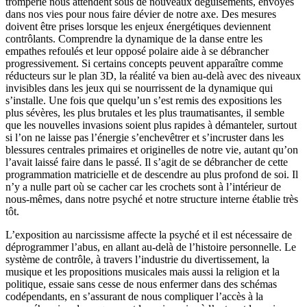
tromperie nous attendent sous de nouveaux déguisements, envoyés
dans nos vies pour nous faire dévier de notre axe. Des mesures
doivent être prises lorsque les enjeux énergétiques deviennent
contrôlants. Comprendre la dynamique de la danse entre les
empathes refoulés et leur opposé polaire aide à se débrancher
progressivement. Si certains concepts peuvent apparaître comme
réducteurs sur le plan 3D, la réalité va bien au-delà avec des niveaux
invisibles dans les jeux qui se nourrissent de la dynamique qui
s’installe. Une fois que quelqu’un s’est remis des expositions les
plus sévères, les plus brutales et les plus traumatisantes, il semble
que les nouvelles invasions soient plus rapides à démanteler, surtout
si l’on ne laisse pas l’énergie s’enchevêtrer et s’incruster dans les
blessures centrales primaires et originelles de notre vie, autant qu’on
l’avait laissé faire dans le passé. Il s’agit de se débrancher de cette
programmation matricielle et de descendre au plus profond de soi. Il
n’y a nulle part où se cacher car les crochets sont à l’intérieur de
nous-mêmes, dans notre psyché et notre structure interne établie très
tôt.
L’exposition au narcissisme affecte la psyché et il est nécessaire de
déprogrammer l’abus, en allant au-delà de l’histoire personnelle. Le
système de contrôle, à travers l’industrie du divertissement, la
musique et les propositions musicales mais aussi la religion et la
politique, essaie sans cesse de nous enfermer dans des schémas
codépendants, en s’assurant de nous compliquer l’accès à la