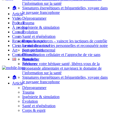
l’information sur la santé
🏠
Signatures énergétiques et fréquentielles, voyage dans
le paysage francophone
Article
Vidéo
Déprogrammer
Podcast
Trauma
À propos
Ingénierie & simulation
Consult
Évolution
Cours
Santé et régénération
Ressource
Corps & esprit
Retour aux sources – vaincre les tactiques de contrôle
Cieux
Le monde animal
mental dans nos vies personnelles et reconquérir notre
Art
Feri: portraits
pouvoir fondamental
Contact
Détoxification cellulaire et l’approche de vie sans
Chansons
mucus
Portofolio
Newsletter
Réclamez votre héritage santé, libérez-vous de la
Peintures
propagande alimentaire et naviguez le domaine de
l’information sur la santé
🏠
Signatures énergétiques et fréquentielles, voyage dans
le paysage francophone
Article
Déprogrammer
Trauma
Ingénierie & simulation
Évolution
Santé et régénération
Corps & esprit