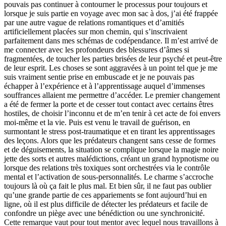
pouvais pas continuer à contourner le processus pour toujours et
lorsque je suis partie en voyage avec mon sac à dos, j’ai été frappée
par une autre vague de relations romantiques et d’amitiés
artificiellement placées sur mon chemin, qui s’inscrivaient
parfaitement dans mes schémas de codépendance. Il m’est arrivé de
me connecter avec les profondeurs des blessures d’âmes si
fragmentées, de toucher les parties brisées de leur psyché et peut-être
de leur esprit. Les choses se sont aggravées à un point tel que je me
suis vraiment sentie prise en embuscade et je ne pouvais pas
échapper à l’expérience et à l’apprentissage auquel d’immenses
souffrances allaient me permettre d’accéder. Le premier changement
a été de fermer la porte et de cesser tout contact avec certains êtres
hostiles, de choisir l’inconnu et de m’en tenir à cet acte de foi envers
moi-même et la vie. Puis est venu le travail de guérison, en
surmontant le stress post-traumatique et en tirant les apprentissages
des leçons. Alors que les prédateurs changent sans cesse de formes
et de déguisements, la situation se complique lorsque la magie noire
jette des sorts et autres malédictions, créant un grand hypnotisme ou
lorsque des relations très toxiques sont orchestrées via le contrôle
mental et l’activation de sous-personnalités. Le charme s’accroche
toujours là où ça fait le plus mal. Et bien sûr, il ne faut pas oublier
qu’une grande partie de ces appariements se font aujourd’hui en
ligne, où il est plus difficile de détecter les prédateurs et facile de
confondre un piège avec une bénédiction ou une synchronicité.
Cette remarque vaut pour tout mentor avec lequel nous travaillons à