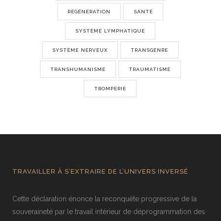
RÉGÉNÉRATION
SANTÉ
SYSTÈME LYMPHATIQUE
SYSTÈME NERVEUX
TRANSGENRE
TRANSHUMANISME
TRAUMATISME
TROMPERIE
TRAVAILLER À S’EXTRAIRE DE L’UNIVERS INVERSÉ
Cette déclaration énonce la reconquête progressive de la
souveraineté par le travail intérieur de déprogrammation des