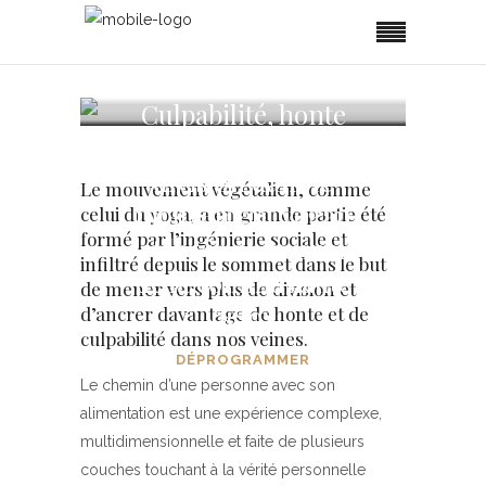
Culpabilité, honte
et programmes de
division dans le
Le mouvement végétalien, comme
mouvement végan
celui du yoga, a en grande partie été
formé par l’ingénierie sociale et
et la vision tunnel
infiltré depuis le sommet dans le but
de la communauté
de mener vers plus de division et
détox
d’ancrer davantage de honte et de
culpabilité dans nos veines.
DÉPROGRAMMER
Le chemin d’une personne avec son
alimentation est une expérience complexe,
multidimensionnelle et faite de plusieurs
couches touchant à la vérité personnelle