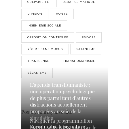
CULPABILITÉ
DÉBAT CLIMATIQUE
DIVISION
HONTE
INGÉNIÉRIE SOCIALE
OPPOSITION CONTRÔLÉE
PSY-OPS
RÉGIME SANS MUCUS
SATANISME
TRANSGENRE
TRANSHUMANISME
VÉGANISME
L’agenda transhumaniste :
une opération psychologique
de plus parmi tant d’autres
distractions actuellement
proposées au sein de la
Posts you may also like
simulation
Naviguer la programmation
Reconnaître la signature
MK Ultra afin de reprendre le