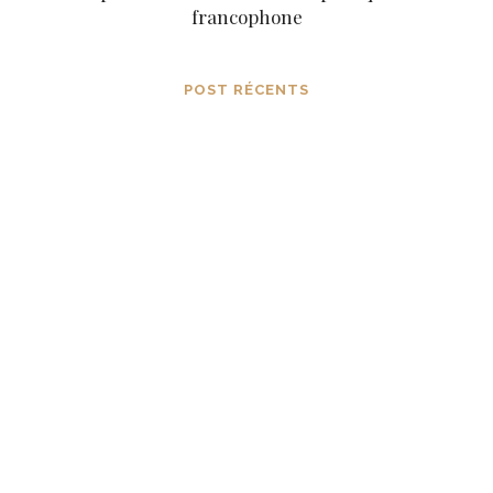
francophone
POST RÉCENTS
Percer à travers les opérations de
contrôle mental avant qu’elles ne
s’installent dans la conscience
MARS 8, 2024
Les aspects subtils de notre existence
en tant qu’étincelles originelles
reliées à la source
JANVIER 9, 2024