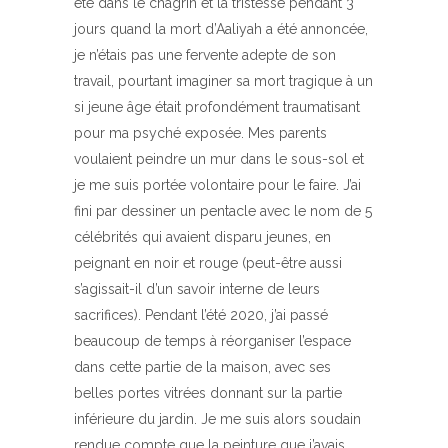
été dans le chagrin et la tristesse pendant 3
jours quand la mort d’Aaliyah a été annoncée,
je n’étais pas une fervente adepte de son
travail, pourtant imaginer sa mort tragique à un
si jeune âge était profondément traumatisant
pour ma psyché exposée. Mes parents
voulaient peindre un mur dans le sous-sol et
je me suis portée volontaire pour le faire. J’ai
fini par dessiner un pentacle avec le nom de 5
célébrités qui avaient disparu jeunes, en
peignant en noir et rouge (peut-être aussi
s’agissait-il d’un savoir interne de leurs
sacrifices). Pendant l’été 2020, j’ai passé
beaucoup de temps à réorganiser l’espace
dans cette partie de la maison, avec ses
belles portes vitrées donnant sur la partie
inférieure du jardin. Je me suis alors soudain
rendue compte que la peinture que j’avais