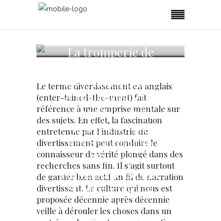
La tromperie de
l’industrie du
divertissement et
Le terme divertissement en anglais
d’Hollywood et le
(enter-tained-the-ment) fait
référence à une emprise mentale sur
contrôle mental
des sujets. En effet, la fascination
des célébrités;
entretenue par l’industrie du
programmation
divertissement peut conduire le
connaisseur de vérité plongé dans des
subliminale,
recherches sans fin. Il s’agit surtout
symbolisme occulte
de garder bien actif un fil de narration
et corruption au
divertissant. La culture qui nous est
proposée décennie après décennie
sein des
veille à dérouler les choses dans un
plateformes