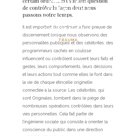
certain ordre. Il est surtout question
d’information
de contrôler la façon dont nous
passons notre temps.
alternatives et des
médias sociaux
Il est important de continuer à faire preuve de
discernement lorsque nous observons des
TRAUMA
personnalités publiques et des célébrités: des
programmeurs cachés en coulisse
influencent ou contrôlent souvent leurs faits et
gestes, leurs comportements, leurs décisions
et leurs actions tout comme elles le font dans
la vie de chaque étincelle originelle
connectée à la source. Les célébrités, qui
sont Originales, tombent dans le piège de
nombreuses opérations contrôlées dans leurs
vies personnelles. Cela fait partie de
l’ingénierie sociale qui consiste à orienter la
conscience du public dans une direction