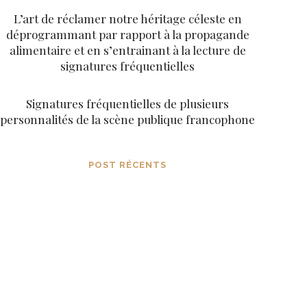
L’art de réclamer notre héritage céleste en
déprogrammant par rapport à la propagande
alimentaire et en s’entrainant à la lecture de
signatures fréquentielles
Signatures fréquentielles de plusieurs
personnalités de la scène publique francophone
POST RÉCENTS
Percer à travers les
opérations de contrôle
mental avant qu’elles ne
s’installent dans la
conscience
MARS 8, 2024