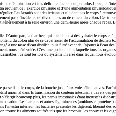
nisme d’élimination est très délicat et facilement perturbé. Lorsque l’inte
estin provient de l’exercice physique et d’une alimentation physiologiqu
ulier. Les laxatifs sont des irritants et n’aident pas le corps à retrouver
quement pas d’incidence de diverticules ou de cancer du côlon. Ces tribu
 vont généralement à la selle environ une demi-heure après chaque repa
lle. D’autre part, la diarrhée, qui a tendance à déshydrater le corps et à p
contenu du côlon afin de se débarrasser de l’accumulation de déchets tox
ngé à une tasse d’eau distillée, puis filtré avant de l’ajouter à l’eau d
ent, nous a été volée. C’est une position dans laquelle tous les organes
ésirables ; ce sont les lois du système inversé dans lequel nous évoluons.
re passe dans le corps, de la bouche jusqu’aux voies éliminatives. Parfoi
etard anormal dans la transmission du contenu intestinal à travers des por
 s’élargir beaucoup plus, les parois intestinales étant incrustées d’obst
ntoxication. Les haricots et autres légumineuses (amidons et protéines)
s l’intestin inférieur, les bactéries présentes les digèrent, libérant des
n trouve les aliments soufrés tels que les brocolis, les choux et les oig