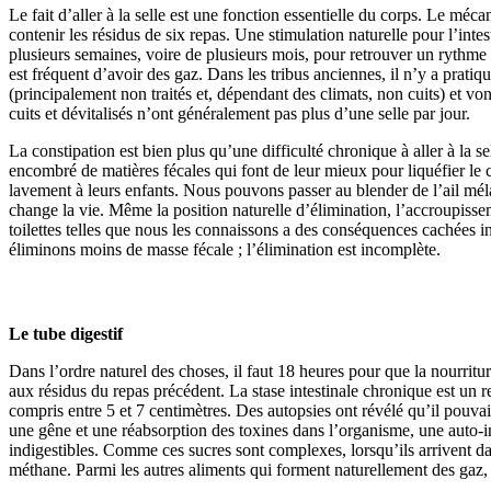
Le fait d’aller à la selle est une fonction essentielle du corps. Le méca
contenir les résidus de six repas. Une stimulation naturelle pour l’int
plusieurs semaines, voire de plusieurs mois, pour retrouver un rythme rég
est fréquent d’avoir des gaz. Dans les tribus anciennes, il n’y a prati
(principalement non traités et, dépendant des climats, non cuits) et
cuits et dévitalisés n’ont généralement pas plus d’une selle par jour.
La constipation est bien plus qu’une difficulté chronique à aller à la se
encombré de matières fécales qui font de leur mieux pour liquéfier le 
lavement à leurs enfants. Nous pouvons passer au blender de l’ail méla
change la vie. Même la position naturelle d’élimination, l’accroupissem
toilettes telles que nous les connaissons a des conséquences cachées ind
éliminons moins de masse fécale ; l’élimination est incomplète.
Le tube digestif
Dans l’ordre naturel des choses, il faut 18 heures pour que la nourritu
aux résidus du repas précédent. La stase intestinale chronique est un r
compris entre 5 et 7 centimètres. Des autopsies ont révélé qu’il pouvait
une gêne et une réabsorption des toxines dans l’organisme, une auto-i
indigestibles. Comme ces sucres sont complexes, lorsqu’ils arrivent dan
méthane. Parmi les autres aliments qui forment naturellement des gaz, o