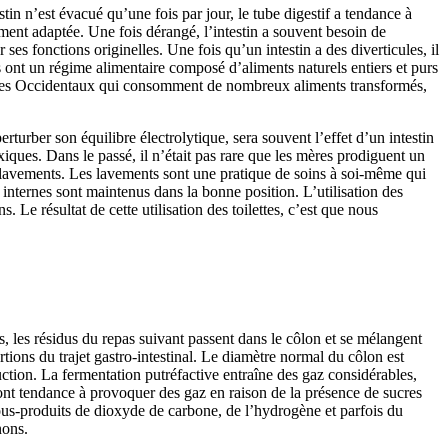
stin n’est évacué qu’une fois par jour, le tube digestif a tendance à
ement adaptée. Une fois dérangé, l’intestin a souvent besoin de
 ses fonctions originelles. Une fois qu’un intestin a des diverticules, il
s ont un régime alimentaire composé d’aliments naturels entiers et purs
s. Les Occidentaux qui consomment de nombreux aliments transformés,
erturber son équilibre électrolytique, sera souvent l’effet d’un intestin
iques. Dans le passé, il n’était pas rare que les mères prodiguent un
es lavements. Les lavements sont une pratique de soins à soi-même qui
 internes sont maintenus dans la bonne position. L’utilisation des
 Le résultat de cette utilisation des toilettes, c’est que nous
s, les résidus du repas suivant passent dans le côlon et se mélangent
tions du trajet gastro-intestinal. Le diamètre normal du côlon est
ruction. La fermentation putréfactive entraîne des gaz considérables,
 ont tendance à provoquer des gaz en raison de la présence de sucres
 sous-produits de dioxyde de carbone, de l’hydrogène et parfois du
nons.