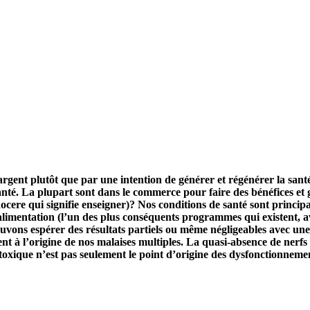
l’argent plutôt que par une intention de générer et régénérer la sa
té. La plupart sont dans le commerce pour faire des bénéfices et ga
 docere qui signifie enseigner)? Nos conditions de santé sont princi
limentation (l’un des plus conséquents programmes qui existent, 
e pouvons espérer des résultats partiels ou même négligeables avec u
vent à l’origine de nos malaises multiples. La quasi-absence de nerfs
 toxique n’est pas seulement le point d’origine des dysfonctionneme