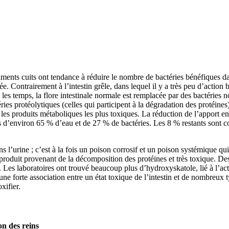
liments cuits ont tendance à réduire le nombre de bactéries bénéfiques dan
ée. Contrairement à l’intestin grêle, dans lequel il y a très peu d’action b
 temps, la flore intestinale normale est remplacée par des bactéries noc
ies protéolytiques (celles qui participent à la dégradation des protéines
les produits métaboliques les plus toxiques. La réduction de l’apport en 
 d’environ 65 % d’eau et de 27 % de bactéries. Les 8 % restants sont cons
l’urine ; c’est à la fois un poison corrosif et un poison systémique qui 
-produit provenant de la décomposition des protéines et très toxique. De
 Les laboratoires ont trouvé beaucoup plus d’hydroxyskatole, lié à l’act
ne forte association entre un état toxique de l’intestin et de nombreux 
xifier.
on des reins