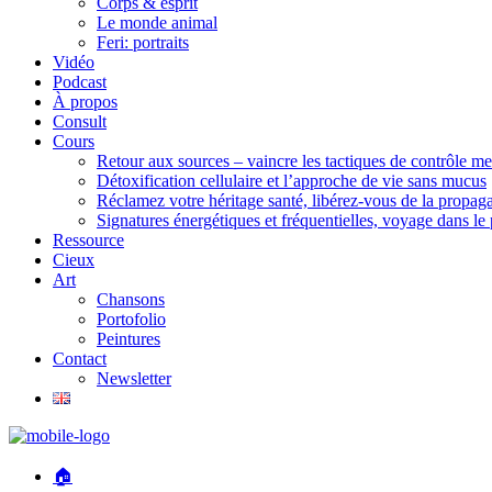
Corps & esprit
Le monde animal
Feri: portraits
Vidéo
Podcast
À propos
Consult
Cours
Retour aux sources – vaincre les tactiques de contrôle m
Détoxification cellulaire et l’approche de vie sans mucus
Réclamez votre héritage santé, libérez-vous de la propaga
Signatures énergétiques et fréquentielles, voyage dans l
Ressource
Cieux
Art
Chansons
Portofolio
Peintures
Contact
Newsletter
🏠