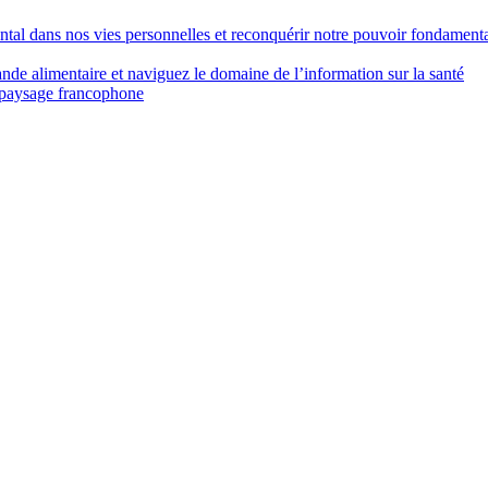
ental dans nos vies personnelles et reconquérir notre pouvoir fondament
nde alimentaire et naviguez le domaine de l’information sur la santé
e paysage francophone