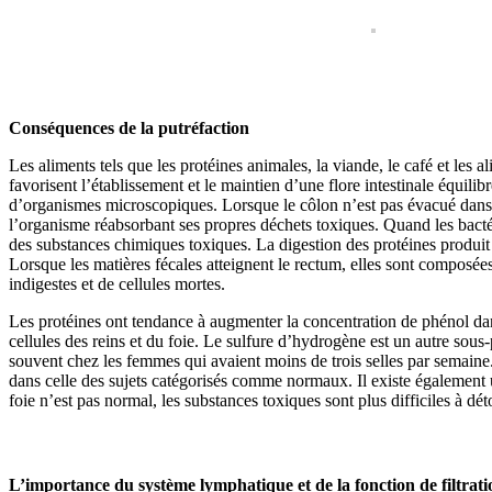
Conséquences de la putréfaction
Les aliments tels que les protéines animales, la viande, le café et les a
favorisent l’établissement et le maintien d’une flore intestinale équilibr
d’organismes microscopiques. Lorsque le côlon n’est pas évacué dans les
l’organisme réabsorbant ses propres déchets toxiques. Quand les bactér
des substances chimiques toxiques. La digestion des protéines produit 
Lorsque les matières fécales atteignent le rectum, elles sont composées
indigestes et de cellules mortes.
Les protéines ont tendance à augmenter la concentration de phénol dans 
cellules des reins et du foie. Le sulfure d’hydrogène est un autre sous
souvent chez les femmes qui avaient moins de trois selles par semaine.
dans celle des sujets catégorisés comme normaux. Il existe également u
foie n’est pas normal, les substances toxiques sont plus difficiles à déto
L’importance du système lymphatique et de la fonction de filtrati