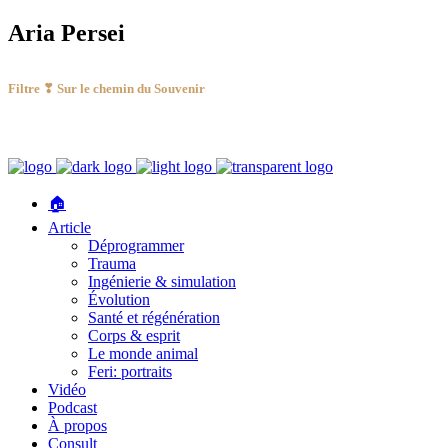
Aria Persei
Filtre ❣ Sur le chemin du Souvenir
🏠
Article
Déprogrammer
Trauma
Ingénierie & simulation
Évolution
Santé et régénération
Corps & esprit
Le monde animal
Feri: portraits
Vidéo
Podcast
À propos
Consult