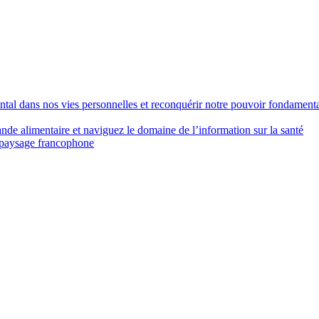
ental dans nos vies personnelles et reconquérir notre pouvoir fondament
nde alimentaire et naviguez le domaine de l’information sur la santé
e paysage francophone