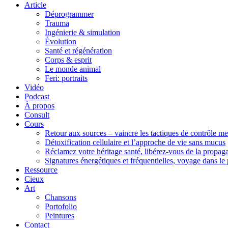
Article
Déprogrammer
Trauma
Ingénierie & simulation
Évolution
Santé et régénération
Corps & esprit
Le monde animal
Feri: portraits
Vidéo
Podcast
À propos
Consult
Cours
Retour aux sources – vaincre les tactiques de contrôle m
Détoxification cellulaire et l’approche de vie sans mucus
Réclamez votre héritage santé, libérez-vous de la propaga
Signatures énergétiques et fréquentielles, voyage dans l
Ressource
Cieux
Art
Chansons
Portofolio
Peintures
Contact